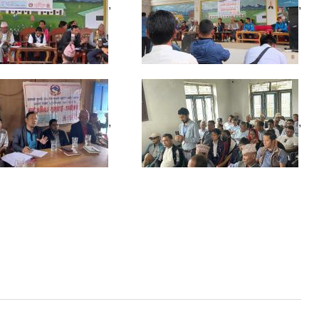
,
,
,
,