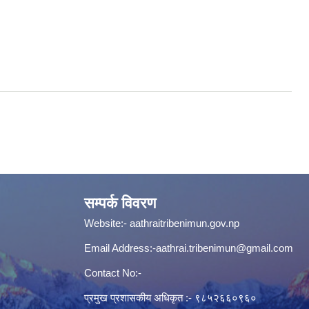
सम्पर्क विवरण
Website:-
aathraitribenimun.gov.np
Email Address:-
aathrai.tribenimun@gmail.com
Contact No:-
प्रमुख प्रशासकीय अधिकृत :- ९८५२६६०९६०