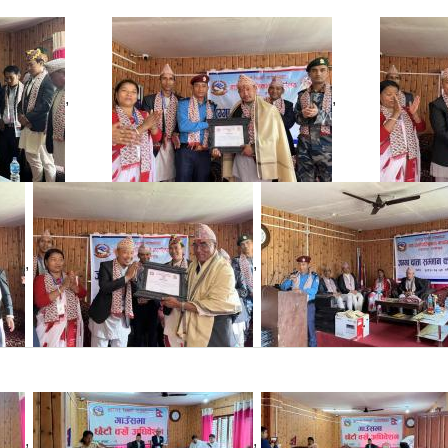
,
,
,
,
,
,