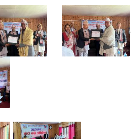
,
,
,