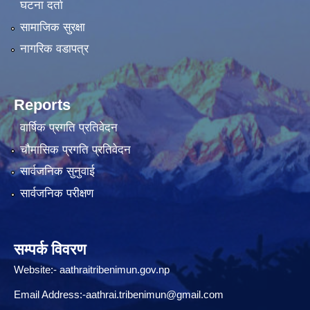
घटना दर्ता
सामाजिक सुरक्षा
नागरिक वडापत्र
Reports
वार्षिक प्रगति प्रतिवेदन
चौमासिक प्रगति प्रतिवेदन
सार्वजनिक सुनुवाई
सार्वजनिक परीक्षण
सम्पर्क विवरण
Website:-
aathraitribenimun.gov.np
Email Address:-
aathrai.tribenimun@gmail.com