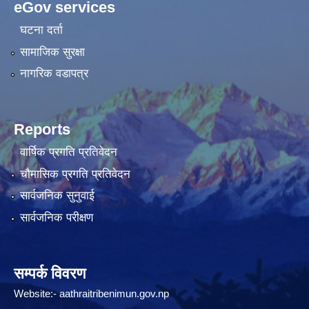
eGov services
घटना दर्ता
सामाजिक सुरक्षा
नागरिक वडापत्र
Reports
वार्षिक प्रगति प्रतिवेदन
चौमासिक प्रगति प्रतिवेदन
सार्वजनिक सुनुवाई
सार्वजनिक परीक्षण
सम्पर्क विवरण
Website:-
aathraitribenimun.gov.np