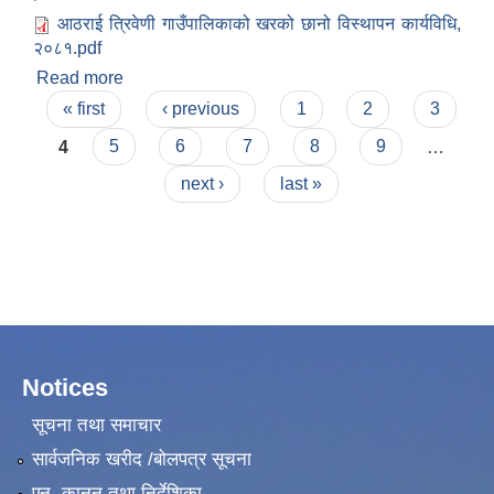
आठराई त्रिवेणी गाउँपालिकाको खरको छानो विस्थापन कार्यविधि,
२०८१.pdf
Read more
about आठराई त्रिवेणी गाउँपालिकाको खरको छानो
Pages
विस्थापन कार्यविधि, २०८१
« first
‹ previous
1
2
3
4
5
6
7
8
9
…
next ›
last »
Notices
सूचना तथा समाचार
सार्वजनिक खरीद /बोलपत्र सूचना
एन, कानुन तथा निर्देशिका