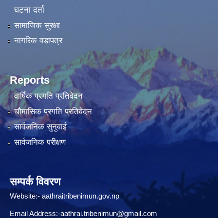
घटना दर्ता
सामाजिक सुरक्षा
नागरिक वडापत्र
Reports
वार्षिक प्रगति प्रतिवेदन
चौमासिक प्रगति प्रतिवेदन
सार्वजनिक सुनुवाई
सार्वजनिक परीक्षण
सम्पर्क विवरण
Website:-
aathraitribenimun.gov.np
Email Address:-
aathrai.tribenimun@gmail.com