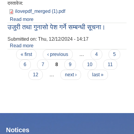
दस्तावेज:
ilovepdf_merged (1).pdf
Read more
about गाउँपालिकाबाट निःशुल्क विद्युत सेवा उपभोग
उजुरी तथा गुनासो पेश गर्ने सम्बन्धी सूचना।
गरिरहेका लाभग्राहीहरुको विवरण
Submitted on:
Thu, 12/12/2024 - 14:17
Read more
about उजुरी तथा गुनासो पेश गर्ने सम्बन्धी सूचना।
Pages
« first
‹ previous
…
4
5
6
7
8
9
10
11
12
…
next ›
last »
Notices