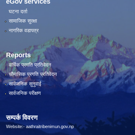
eGov services
घटना दर्ता
सामाजिक सुरक्षा
नागरिक वडापत्र
Reports
वार्षिक प्रगति प्रतिवेदन
चौमासिक प्रगति प्रतिवेदन
सार्वजनिक सुनुवाई
सार्वजनिक परीक्षण
सम्पर्क विवरण
Website:-
aathraitribenimun.gov.np