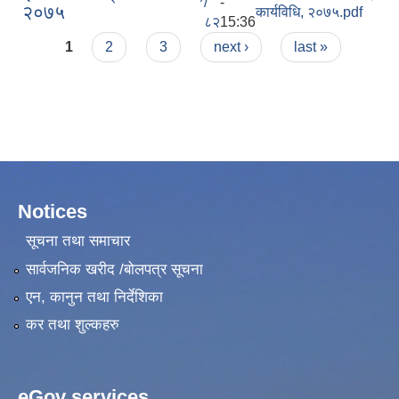
/
-
२०७५
कार्यविधि, २०७५.pdf
८२
15:36
Pages
1
2
3
next ›
last »
Notices
सूचना तथा समाचार
सार्वजनिक खरीद /बोलपत्र सूचना
एन, कानुन तथा निर्देशिका
कर तथा शुल्कहरु
eGov services