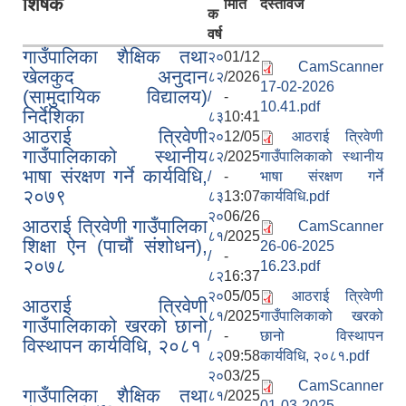
शिर्षक
मिति
दस्तावेज
क
वर्ष
गाउँपालिका शैक्षिक तथा
२०
01/12
CamScanner
खेलकुद अनुदान
८२
/2026
17-02-2026
(सामुदायिक विद्यालय)
/
-
10.41.pdf
निर्देशिका
८३
10:41
आठराई त्रिवेणी
२०
12/05
आठराई त्रिवेणी
गाउँपालिकाको स्थानीय
८२
/2025
गाउँपालिकाको स्थानीय
भाषा संरक्षण गर्ने कार्यविधि,
/
-
भाषा संरक्षण गर्ने
२०७९
८३
13:07
कार्यविधि.pdf
२०
06/26
आठराई त्रिवेणी गाउँपालिका
CamScanner
८१
/2025
शिक्षा ऐन (पाचौं संशोधन),
26-06-2025
/
-
२०७८
16.23.pdf
८२
16:37
२०
05/05
आठराई त्रिवेणी
आठराई त्रिवेणी
८१
/2025
गाउँपालिकाको खरको
गाउँपालिकाको खरको छानो
/
-
छानो विस्थापन
विस्थापन कार्यविधि, २०८१
८२
09:58
कार्यविधि, २०८१.pdf
२०
03/25
CamScanner
गाउँपालिका शैक्षिक तथा
८१
/2025
01-03-2025