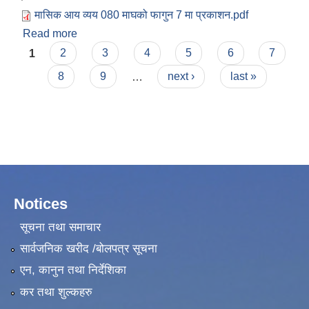
मासिक आय व्यय 080 माघको फागुन 7 मा प्रकाशन.pdf
Read more
about आ.ब. २०८०/८१ को माघ महिनाको आय व्ययको
Pages
विवरण
1
2
3
4
5
6
7
8
9
…
next ›
last »
Notices
सूचना तथा समाचार
सार्वजनिक खरीद /बोलपत्र सूचना
एन, कानुन तथा निर्देशिका
कर तथा शुल्कहरु