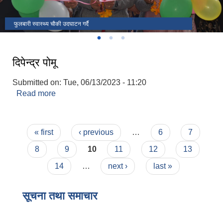
फुलबारी स्वास्थ्य चौकी उदघाटन गर्दै
राष्ट्रपति रनिङ शिल्ड
उदघाटन कार्यक्रममा जि.स.स प्रमुख सहित आठराई त्रिवेणी गाउँपालिका पदाधिकारी
दिपेन्द्र पोमू
Submitted on:
Tue, 06/13/2023 - 11:20
Read more
about दिपेन्द्र पोमू
Pages
« first
‹ previous
…
6
7
8
9
10
11
12
13
14
…
next ›
last »
सूचना तथा समाचार