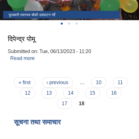
फुलबारी स्वास्थ्य चौकी उदघाटन गर्दै
राष्ट्रपति रनिङ शिल्ड
उदघाटन कार्यक्रममा जि.स.स प्रमुख सहित आठराई त्रिवेणी गाउँपालिका पदाधिकारी
दिपेन्द्र पोमू
Submitted on:
Tue, 06/13/2023 - 11:20
Read more
about दिपेन्द्र पोमू
Pages
« first
‹ previous
…
10
11
12
13
14
15
16
17
18
सूचना तथा समाचार