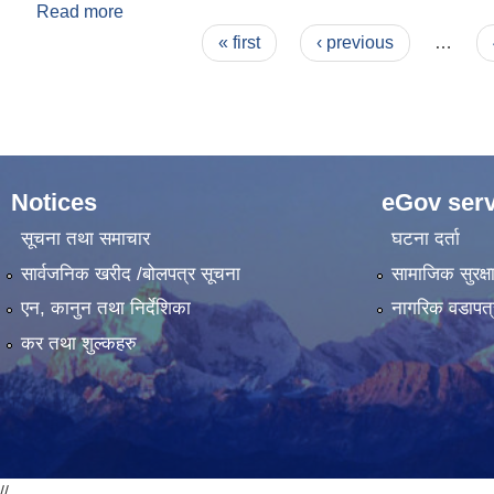
Read more
about आ.व. २०८२/८३ को विनियोजन ऐन
Pages
« first
‹ previous
…
Notices
eGov serv
सूचना तथा समाचार
घटना दर्ता
सार्वजनिक खरीद /बोलपत्र सूचना
सामाजिक सुरक्ष
एन, कानुन तथा निर्देशिका
नागरिक वडापत्
कर तथा शुल्कहरु
//