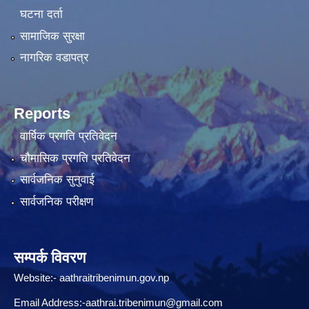
घटना दर्ता
सामाजिक सुरक्षा
नागरिक वडापत्र
Reports
वार्षिक प्रगति प्रतिवेदन
चौमासिक प्रगति प्रतिवेदन
सार्वजनिक सुनुवाई
सार्वजनिक परीक्षण
सम्पर्क विवरण
Website:-
aathraitribenimun.gov.np
Email Address:-
aathrai.tribenimun@gmail.com