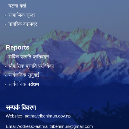
घटना दर्ता
सामाजिक सुरक्षा
नागरिक वडापत्र
Reports
वार्षिक प्रगति प्रतिवेदन
चौमासिक प्रगति प्रतिवेदन
सार्वजनिक सुनुवाई
सार्वजनिक परीक्षण
सम्पर्क विवरण
Website:-
aathraitribenimun.gov.np
Email Address:-
aathrai.tribenimun@gmail.com