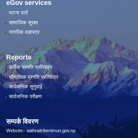
eGov services
घटना दर्ता
सामाजिक सुरक्षा
नागरिक वडापत्र
Reports
वार्षिक प्रगति प्रतिवेदन
चौमासिक प्रगति प्रतिवेदन
सार्वजनिक सुनुवाई
सार्वजनिक परीक्षण
सम्पर्क विवरण
Website:-
aathraitribenimun.gov.np