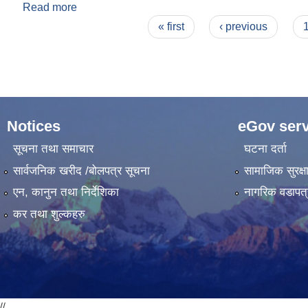
Read more
about ह्यूम पाइप खरिद सम्वन्धी दरभाउपत्र वा E-Bidding
Pages
« first
‹ previous
Notices
eGov serv
सूचना तथा समाचार
घटना दर्ता
सार्वजनिक खरीद /बोलपत्र सूचना
सामाजिक सुरक्ष
एन, कानुन तथा निर्देशिका
नागरिक वडापत्
कर तथा शुल्कहरु
//